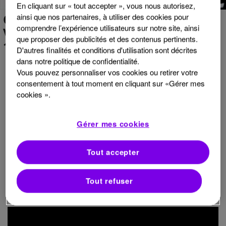
En cliquant sur « tout accepter », vous nous autorisez,
CHARLOTTE RÉPOND À
ainsi que nos partenaires, à utiliser des cookies pour
comprendre l’expérience utilisateurs sur notre site, ainsi
VOS QUESTIONS – VIDÉO
que proposer des publicités et des contenus pertinents.
1
D'autres finalités et conditions d'utilisation sont décrites
dans notre politique de confidentialité.
Vous pouvez personnaliser vos cookies ou retirer votre
ère
Voici la 1
vidéo de Charlotte !
consentement à tout moment en cliquant sur «Gérer mes
cookies ».
Ce mois-ci, Charlotte répond à Loraine de Fécamp qui se
pose des questions sur les progrès dans la prise en charge
des troubles cognitifs. À Sandrine qui aimerait des
Gérer mes cookies
précisions sur le caractère génétique et héréditaire de la
sclérose en plaques. À Gisèle qui se sent isolée et souffre de
solitude, et enfin un petit clin œil à Gilles des Pyrénées
Tout accepter
Orientales qui a trouvé de l’aide et du réconfort dans son
livre « sclérose en plaques et talons aiguilles ».
Tout refuser
Bon visionnage !