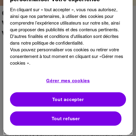
En cliquant sur « tout accepter », vous nous autorisez,
CHARLOTTE RÉPOND À
ainsi que nos partenaires, à utiliser des cookies pour
VOS QUESTIONS
comprendre l’expérience utilisateurs sur notre site, ainsi
que proposer des publicités et des contenus pertinents.
VIDÉO 5
D'autres finalités et conditions d'utilisation sont décrites
dans notre politique de confidentialité.
Vous pouvez personnaliser vos cookies ou retirer votre
En mai, Charlotte répond à Séverine de Chaumont qui
consentement à tout moment en cliquant sur «Gérer mes
demande où et comment trouver un centre de rééducation
cookies ».
pour une personne atteinte de SEP. À Frédéric de Hénin-
Beaumont, qui au réveil le matin à l’impression de marcher
sur un « lit d’aiguilles », il est très fatigué et a des problèmes
Gérer mes cookies
d’ordre sexuel. Aurait-il une SEP ?
À Mohamed du Maroc, jeune médecin, qui souffre de la SEP
Tout accepter
depuis 20 ans, et qui demande les dernières nouveautés sur
les traitements. À Céline de Frahier, qui accompagne au
quotidien son marie malade, et qui demande s’il est possible
de passer à côté du diagnostic de SEP via une ponction
Tout refuser
lombaire. À Géraldine de Nancy, qui a une SEP depuis 10
ans et qui commence à avoir du mal à uriner, est-ce un lien