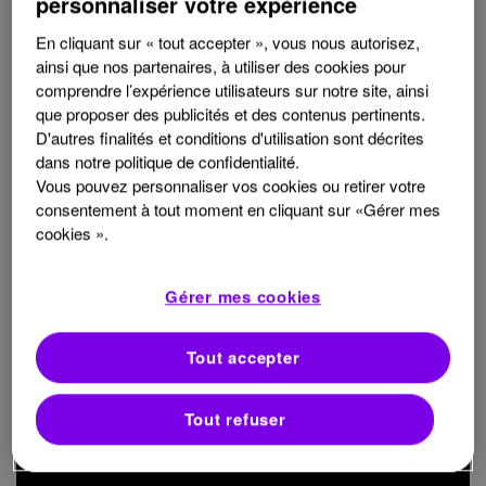
personnaliser votre expérience
En cliquant sur « tout accepter », vous nous autorisez,
Dans cette vidéo, Charlotte répond à vos interrogations sur
ainsi que nos partenaires, à utiliser des cookies pour
les différences retrouvées entre la fibromyalgie et la sclérose
comprendre l’expérience utilisateurs sur notre site, ainsi
en plaques.
que proposer des publicités et des contenus pertinents.
D'autres finalités et conditions d'utilisation sont décrites
La fibromyalgie et la sclérose en plaques sont deux
conditions médicales distinctes, mais elles peuvent parfois
dans notre politique de confidentialité.
partager des
symptômes similaires
, ce qui peut prêter à
Vous pouvez personnaliser vos cookies ou retirer votre
confusion. Comprendre les différences entre ces deux
consentement à tout moment en cliquant sur «Gérer mes
affections est essentiel pour permettre un diagnostic précis
cookies ».
et une prise en charge appropriée.
Gérer mes cookies
La
réponse
de Charlotte
Tout accepter
Tout refuser