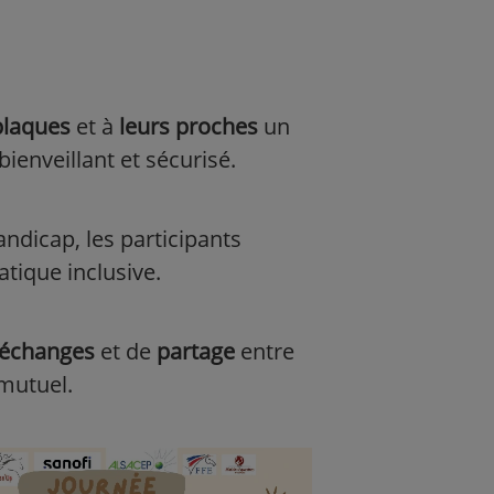
plaques
et à
leurs proches
un
enveillant et sécurisé.
andicap, les participants
tique inclusive.
'échanges
et de
partage
entre
 mutuel.