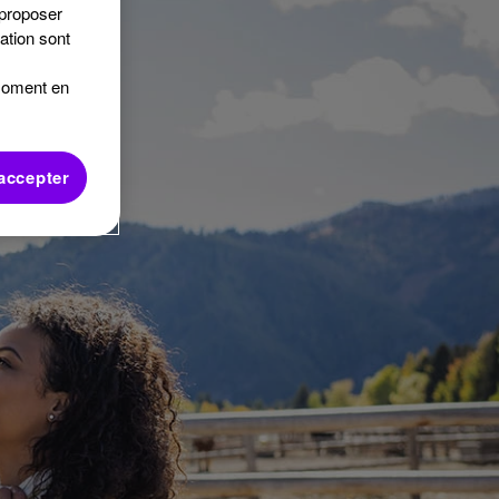
 proposer
sation sont
 moment en
accepter