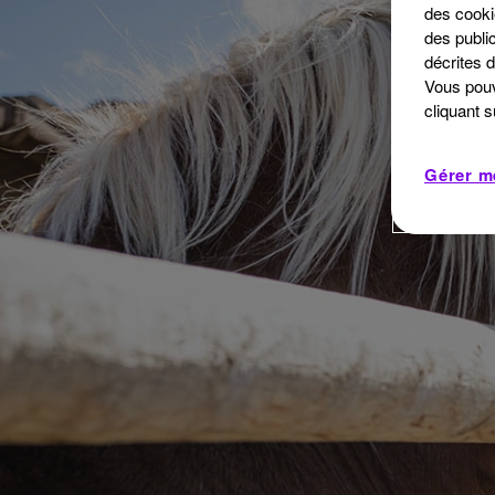
des cooki
des public
décrites d
Vous pouv
cliquant 
Gérer m