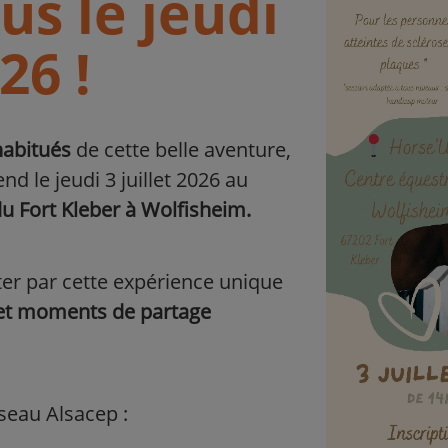
s le jeudi
26 !
habitués
de cette belle aventure,
d le jeudi 3 juillet 2026 au
u Fort Kleber à Wolfisheim.
rter par cette expérience unique
é et moments de partage
éseau Alsacep :