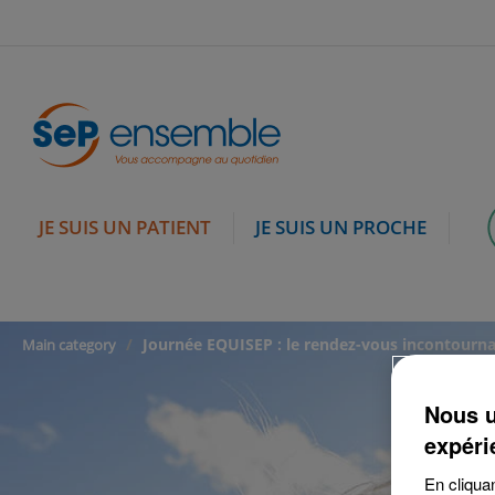
JE SUIS UN PATIENT
JE SUIS UN PROCHE
Journée EQUISEP : le rendez-vous incontournab
Main category
Nous u
expéri
En cliquan