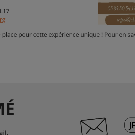
4.17
rg
place pour cette expérience unique ! Pour en sav
MÉ
J
il.