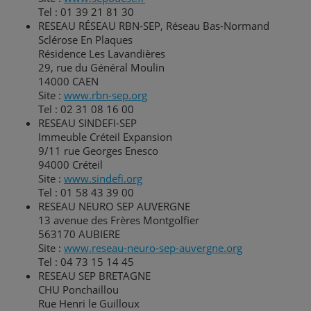
Tel : 01 39 21 81 30
RESEAU RÉSEAU RBN-SEP, Réseau Bas-Normand
Sclérose En Plaques
Résidence Les Lavandières
29, rue du Général Moulin
14000 CAEN
Site :
www.rbn-sep.org
Tel : 02 31 08 16 00
RESEAU SINDEFI-SEP
Immeuble Créteil Expansion
9/11 rue Georges Enesco
94000 Créteil
Site :
www.sindefi.org
Tel : 01 58 43 39 00
RESEAU NEURO SEP AUVERGNE
13 avenue des Frères Montgolfier
563170 AUBIERE
Site :
www.reseau-neuro-sep-auvergne.org
Tel : 04 73 15 14 45
RESEAU SEP BRETAGNE
CHU Ponchaillou
Rue Henri le Guilloux