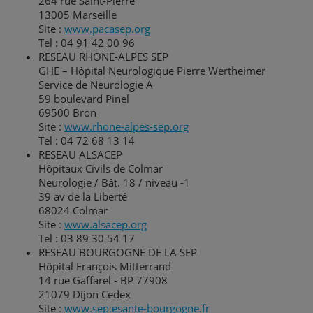
264 rue Saint-Pierre
13005 Marseille
Site :
www.pacasep.org
Tel : 04 91 42 00 96
RESEAU RHONE-ALPES SEP
GHE – Hôpital Neurologique Pierre Wertheimer
Service de Neurologie A
59 boulevard Pinel
69500 Bron
Site :
www.rhone-alpes-sep.org
Tel : 04 72 68 13 14
RESEAU ALSACEP
Hôpitaux Civils de Colmar
Neurologie / Bât. 18 / niveau -1
39 av de la Liberté
68024 Colmar
Site :
www.alsacep.org
Tel : 03 89 30 54 17
RESEAU BOURGOGNE DE LA SEP
Hôpital François Mitterrand
14 rue Gaffarel - BP 77908
21079 Dijon Cedex
Site :
www.sep.esante-bourgogne.fr